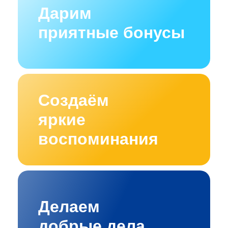
Дарим
приятные бонусы
Создаём
яркие
воспоминания
Делаем
добрые дела