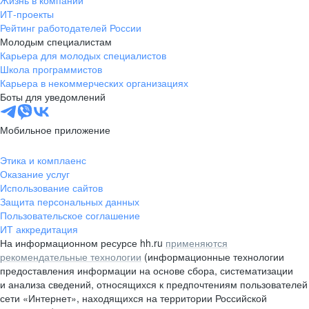
Жизнь в компании
область
ИТ-проекты
Рейтинг работодателей России
Валдай
Малая Вишера
Молодым специалистам
Окуловка
Пестово
Карьера для молодых специалистов
Сольцы
Старая Русса
Школа программистов
Карьера в некоммерческих организациях
Холм
Чудово
Боты для уведомлений
Мурманская область
Апатиты
Гаджиево
Заозерск
Мобильное приложение
Заполярный
Кандалакша
Кировск (Мурманская
Ковдор
Этика и комплаенс
область)
Оказание услуг
Кола
Мончегорск
Использование сайтов
Защита персональных данных
Оленегорск
Островной
Пользовательское соглашение
Полярные Зори
Полярный
ИТ аккредитация
Североморск
Снежногорск
На информационном ресурсе hh.ru
применяются
Республика Карелия
Беломорск
рекомендательные технологии
(информационные технологии
предоставления информации на основе сбора, систематизации
Кемь
Кондопога
и анализа сведений, относящихся к предпочтениям пользователей
Костомукша
Лахденпохья
сети «Интернет», находящихся на территории Российской
Медвежьегорск
Олонец