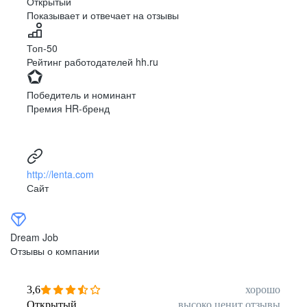
Открытый
Показывает и отвечает на отзывы
Луцк
Севастополь
Симферополь
Сумы
Топ-50
Тернополь
Ужгород
Рейтинг работодателей hh.ru
Харьков
Херсон
Хмельницкий
Черкассы
Победитель и номинант
Черновцы
Чернигов
Премия HR-бренд
Ленинградская
Ханты-Мансийск
область
Тольятти
Дудинка
(Красноярский край)
http://lenta.com
Тура (Красноярский
Агинское
Сайт
край)
(Забайкальский АО)
Усть-Ордынский
Палана
Анадырь
Сочи
Dream Job
Норильск
Дзержинск
Отзывы о компании
(Нижегородская
область)
Арзамас
Саров
3,6
хорошо
Обнинск
Салехард
Открытый
высоко ценит отзывы