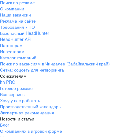
Поиск по резюме
Краснознаменск
Ладушкин
(Калининградская
О компании
область)
Наши вакансии
Мамоново
Неман
Реклама на сайте
Требования к ПО
Нестеров
Озерск
Безопасный HeadHunter
(Калининградская
область)
HeadHunter API
Партнерам
Пионерский
Полесск
Инвесторам
Правдинск
Светлогорск
Каталог компаний
(Калининградская
Поиск по вакансиям в Чиндалее (Забайкальский край)
область)
Сетка: соцсеть для нетворкинга
Светлый
Славск
Соискателям
Советск
Черняховск
hh PRO
(Калининградская
Готовое резюме
область)
Все сервисы
Республика Коми
Воркута
Хочу у вас работать
Вуктыл
Емва
Производственный календарь
Экспертная рекомендация
Инта
Микунь
Новости и статьи
Печора
Сосногорск
Блог
Усинск
Ухта
О компаниях в игровой форме
Новгородская
Боровичи