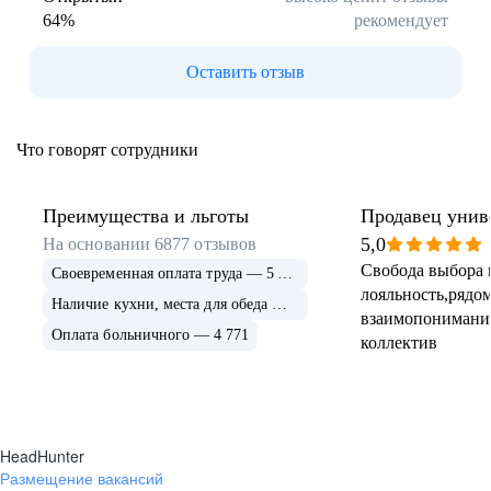
64
%
рекомендует
Буркина Фасо
Минск
Гомель
Могилев
Оставить отзыв
Витебск
Гродно
Брест
Архангельская
область
Что говорят сотрудники
Каргополь
Коряжма
Котлас
Мезень
Мирный
Новодвинск
Преимущества и льготы
Продавец унив
(Архангельская
5,0
На основании
6877
отзывов
область)
Свобода выбора 
Своевременная оплата труда — 5 675
Няндома
Онега
лояльность,рядом
Северодвинск
Сольвычегодск
Наличие кухни, места для обеда — 4 999
взаимопонимани
Шенкурск
Калининградская
Оплата больничного — 4 771
коллектив
область
Багратионовск
Балтийск
Гвардейск
Гурьевск
(Калининградская
область)
HeadHunter
Гусев
Зеленоградск
Размещение вакансий