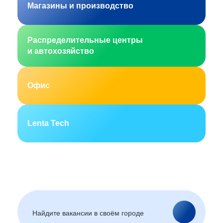
Магазины и производство
Распределительные центры
и автохозяйство
Офис
Lenta Tech
Москва
Санкт-Петербург
Екатеринбург
Новосибирск
Горно-Алтайск
Барнаул
Благовещенск
Архангельск
(Амурская область)
Астрахань
Белгород