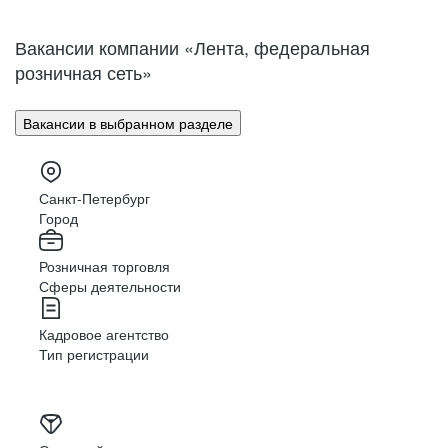
Нижний Новгород
Великий Новгород
Омск
Орел
Вакансии компании «Лента, федеральная
Оренбург
Пенза
розничная сеть»
Пермь
Петрозаводск
Псков
Ростов-на-Дону
Вакансии в выбранном разделе
Рязань
Самара
Саратов
Якутск
Южно-Сахалинск
Владикавказ
Санкт-Петербург
Смоленск
Ставрополь
Город
Тамбов
Казань
Розничная торговля
Тверь
Томск
Сферы деятельности
Кызыл
Тула
Тюмень
Ижевск
Кадровое агентство
Ульяновск
Уфа
Тип регистрации
Хабаровск
Абакан
Челябинск
Грозный
Чита
Чебоксары
Ярославль
Луганск